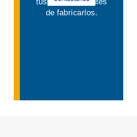
tus productos antes
de fabricarlos.