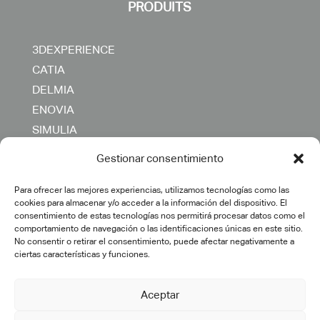
PRODUITS
3DEXPERIENCE
CATIA
DELMIA
ENOVIA
SIMULIA
AUTRES
Gestionar consentimiento
SERVICIES
Para ofrecer las mejores experiencias, utilizamos tecnologías como las
cookies para almacenar y/o acceder a la información del dispositivo. El
consentimiento de estas tecnologías nos permitirá procesar datos como el
comportamiento de navegación o las identificaciones únicas en este sitio.
Consultoría
No consentir o retirar el consentimiento, puede afectar negativamente a
Transformación digital
ciertas características y funciones.
Implementación PLM
Aceptar
Ingeniería IT
Formación