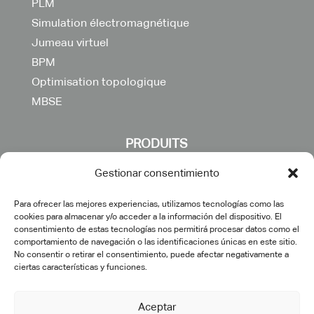
PLM
Simulation électromagnétique
Jumeau virtuel
BPM
Optimisation topologique
MBSE
PRODUITS
Gestionar consentimiento
3DEXPERIENCE
CATIA
Para ofrecer las mejores experiencias, utilizamos tecnologías como las
cookies para almacenar y/o acceder a la información del dispositivo. El
DELMIA
consentimiento de estas tecnologías nos permitirá procesar datos como el
comportamiento de navegación o las identificaciones únicas en este sitio.
ENOVIA
No consentir o retirar el consentimiento, puede afectar negativamente a
SIMULIA
ciertas características y funciones.
AUTRES
Aceptar