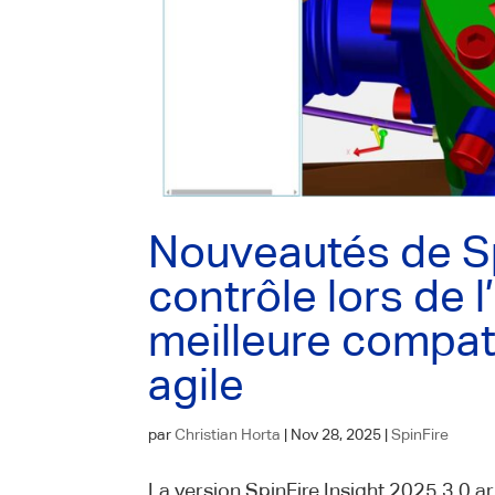
Nouveautés de Sp
contrôle lors de 
meilleure compati
agile
par
Christian Horta
|
Nov 28, 2025
|
SpinFire
La version SpinFire Insight 2025.3.0 a