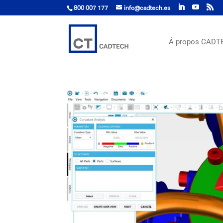
800 007 177
info@cadtech.es
Á propos CADT