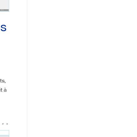
es
ts,
t à