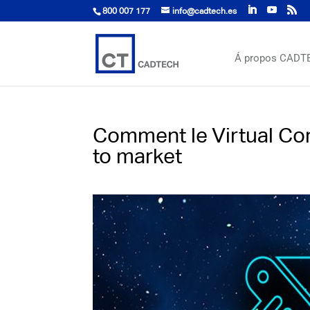
800 007 177
info@cadtech.es
Á propos CADT
Comment le Virtual Com
to market