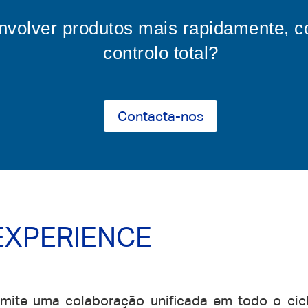
volver produtos mais rapidamente, c
controlo total?
Contacta-nos
DEXPERIENCE
ite uma colaboração unificada em todo o ciclo