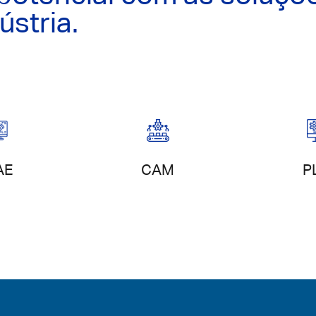
ústria.
ção de
Gest
AE
Fabrico digital
CAM
P
duto
pro