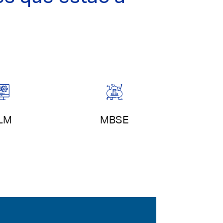
Engenharia de
ão de
sistemas
LM
MBSE
jetos
baseada em
modelos