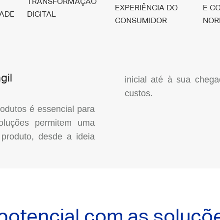
TRANSFORMAÇÃO
EXPERIÊNCIA DO
E C
DADE
DIGITAL
CONSUMIDOR
NOR
gil
inicial até à sua che
custos.
odutos é essencial para
soluções permitem uma
 produto, desde a ideia
 potencial com as soluçõ