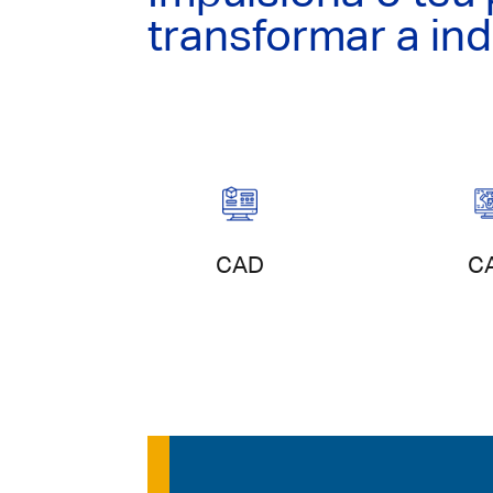
transformar a ind
Conceção de
Simula
CAD
C
produto
pro