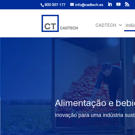
800 007 177
info@cadtech.es
CADTECH
Indú
Alimentação e beb
Inovação para uma indústria sust