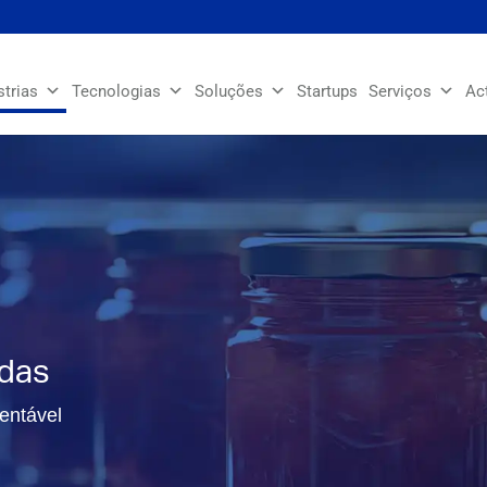
strias
Tecnologias
Soluções
Startups
Serviços
Ac
idas
entável