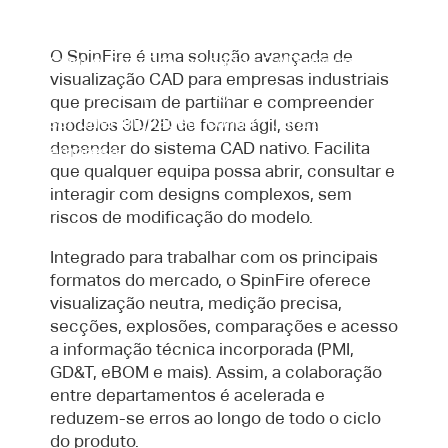
SpinFire
O SpinFire é uma solução avançada de
Com o SpinFire, os dados CAD deixam de
visualização CAD para empresas industriais
ser apenas para a engenharia e passam a
que precisam de partilhar e compreender
ser uma linguagem comum para toda a
modelos 3D/2D de forma ágil, sem
depender do sistema CAD nativo. Facilita
empresa.
que qualquer equipa possa abrir, consultar e
interagir com designs complexos, sem
riscos de modificação do modelo.
Integrado para trabalhar com os principais
formatos do mercado, o SpinFire oferece
visualização neutra, medição precisa,
secções, explosões, comparações e acesso
a informação técnica incorporada (PMI,
GD&T, eBOM e mais). Assim, a colaboração
entre departamentos é acelerada e
reduzem-se erros ao longo de todo o ciclo
do produto.