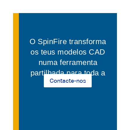
O SpinFire transforma
os teus modelos CAD
numa ferramenta
partilhada para toda a
Contacte-nos
empresa.