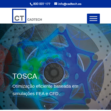
800 007 177
info@cadtech.es
TOSCA
Otimização eficiente baseada em
simulações FEA e CFD.