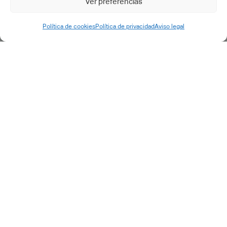
Ver preferencias
Petição de suporte
Política de cookies
Política de privacidad
Aviso legal
©2025 CADTECH. cadtech.es. Todos os direitos reservados.
Aviso Legal
|
Política de privacidade
|
Política de
qualidade
|
Política de cookies