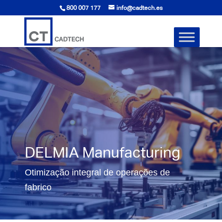
800 007 177
info@cadtech.es
DELMIA Manufacturing
Otimização integral de operações de
fabrico