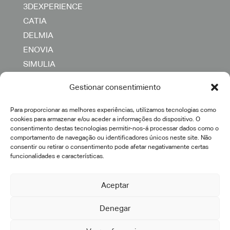
3DEXPERIENCE
CATIA
DELMIA
ENOVIA
SIMULIA
OUTROS
Gestionar consentimiento
SERVIÇOS
Para proporcionar as melhores experiências, utilizamos tecnologias como
cookies para armazenar e/ou aceder a informações do dispositivo. O
consentimento destas tecnologias permitir-nos-á processar dados como o
comportamento de navegação ou identificadores únicos neste site. Não
Consultoria
consentir ou retirar o consentimento pode afetar negativamente certas
Transformação Digital
funcionalidades e características.
Implementação PLM
Engenharia IT e acompanhamento
Aceptar
Desenvolvimentos específicos
Denegar
Pós-venda
Suporte e manutenção