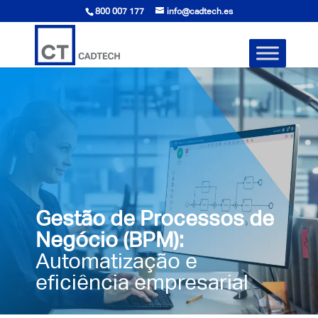
800 007 177
info@cadtech.es
Gestão de Processos de
Negócio (BPM):
Automatização e
eficiência empresarial