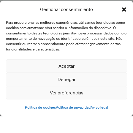
Consultoria
Gestionar consentimiento
Transformação Digital
Implementação PLM
Para proporcionar as melhores experiências, utilizamos tecnologias como
cookies para armazenar e/ou aceder a informações do dispositivo. O
Engenharia IT e acompanhamento
consentimento destas tecnologias permitir-nos-á processar dados como o
comportamento de navegação ou identificadores únicos neste site. Não
Desenvolvimentos específicos
consentir ou retirar o consentimento pode afetar negativamente certas
Pós-venda
funcionalidades e características.
Suporte e manutenção
Petição de suporte
Aceptar
Denegar
Ver preferencias
Política de cookies
Política de privacidad
Aviso legal