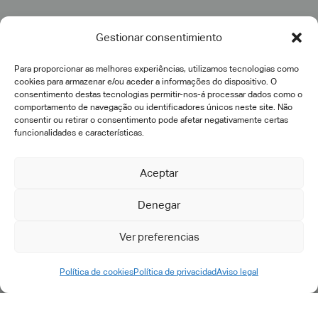
Consultoria
Gestionar consentimiento
Transformação Digital
Implementação PLM
Para proporcionar as melhores experiências, utilizamos tecnologias como
cookies para armazenar e/ou aceder a informações do dispositivo. O
Engenharia IT e acompanhamento
consentimento destas tecnologias permitir-nos-á processar dados como o
comportamento de navegação ou identificadores únicos neste site. Não
Desenvolvimentos específicos
consentir ou retirar o consentimento pode afetar negativamente certas
Pós-venda
funcionalidades e características.
Suporte e manutenção
Petição de suporte
Aceptar
Denegar
Ver preferencias
Política de cookies
Política de privacidad
Aviso legal