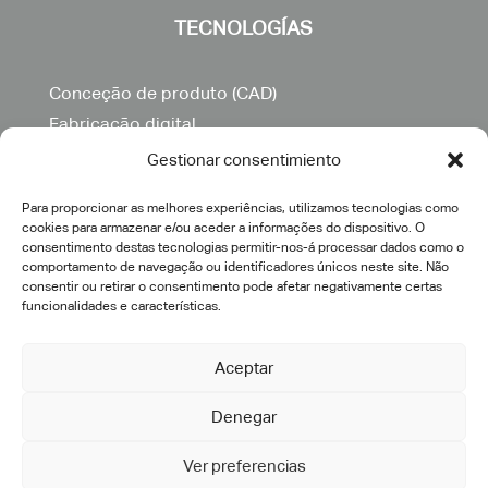
TECNOLOGÍAS
Conceção de produto (CAD)
Fabricação digital
BPM
Gestionar consentimiento
PLM
Para proporcionar as melhores experiências, utilizamos tecnologias como
MBSE
cookies para armazenar e/ou aceder a informações do dispositivo. O
Simulação de produto
consentimento destas tecnologias permitir-nos-á processar dados como o
comportamento de navegação ou identificadores únicos neste site. Não
Simulação eletromagnética
consentir ou retirar o consentimento pode afetar negativamente certas
Gémeo virtual
funcionalidades e características.
Otimização topológica
Aceptar
SOLUÇÕES
Denegar
Ver preferencias
3DEXPERIENCE