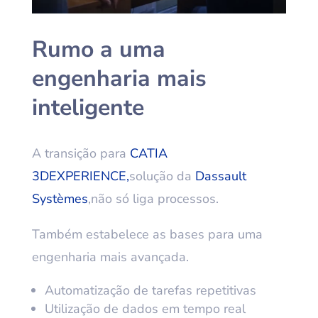
Rumo a uma
engenharia mais
inteligente
A transição para
CATIA
3DEXPERIENCE,
solução da
Dassault
Systèmes
,não só liga processos.
Também estabelece as bases para uma
engenharia mais avançada.
Automatização de tarefas repetitivas
Utilização de dados em tempo real