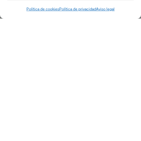
CATIA
Política de cookies
Política de privacidad
Aviso legal
DELMIA
ENOVIA
SIMULIA
OUTROS
SERVIÇOS
Consultoria
Transformação Digital
Implementação PLM
Engenharia IT e acompanhamento
Desenvolvimentos específicos
Pós-venda
Suporte e manutenção
Petição de suporte