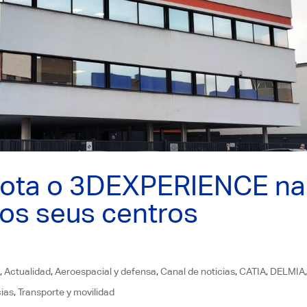
dota o 3DEXPERIENCE na
 os seus centros
E
,
Actualidad
,
Aeroespacial y defensa
,
Canal de noticias
,
CATIA
,
DELMIA
cias
,
Transporte y movilidad