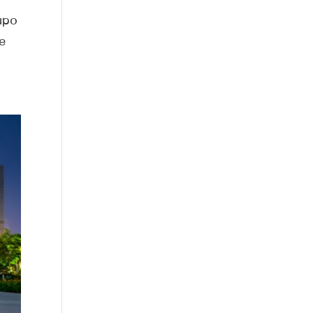
upo
e