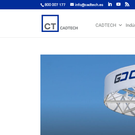
800 007 177
info@cadtech.es
CADTECH
Indú