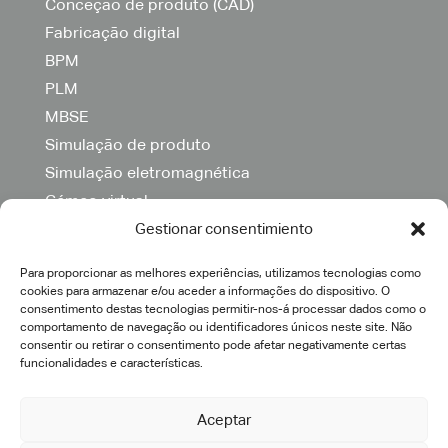
Conceção de produto (CAD)
Fabricação digital
BPM
PLM
MBSE
Simulação de produto
Simulação eletromagnética
Gémeo virtual
Otimização topológica
Gestionar consentimiento
Para proporcionar as melhores experiências, utilizamos tecnologias como
SOLUÇÕES
cookies para armazenar e/ou aceder a informações do dispositivo. O
consentimento destas tecnologias permitir-nos-á processar dados como o
comportamento de navegação ou identificadores únicos neste site. Não
consentir ou retirar o consentimento pode afetar negativamente certas
3DEXPERIENCE
funcionalidades e características.
CATIA
DELMIA
Aceptar
ENOVIA