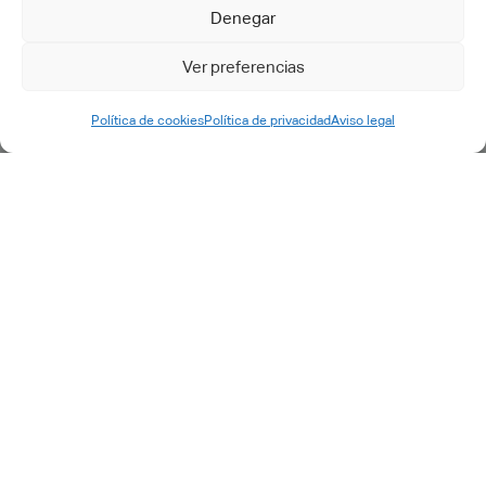
SIMULIA
Denegar
OUTROS
Ver preferencias
SERVIÇOS
Política de cookies
Política de privacidad
Aviso legal
Consultoria
Transformação Digital
Implementação PLM
Engenharia IT e acompanhamento
Desenvolvimentos específicos
Pós-venda
Suporte e manutenção
Petição de suporte