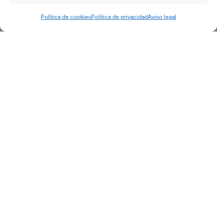
3DEXPERIENCE
Política de cookies
Política de privacidad
Aviso legal
CATIA
DELMIA
ENOVIA
SIMULIA
OUTROS
SERVIÇOS
Consultoria
Transformação Digital
Implementação PLM
Engenharia IT e acompanhamento
Desenvolvimentos específicos
Pós-venda