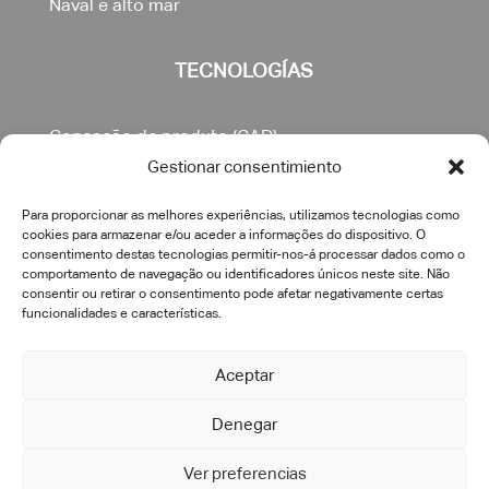
Naval e alto mar
TECNOLOGÍAS
Conceção de produto (CAD)
Fabricação digital
Gestionar consentimiento
BPM
Para proporcionar as melhores experiências, utilizamos tecnologias como
PLM
cookies para armazenar e/ou aceder a informações do dispositivo. O
consentimento destas tecnologias permitir-nos-á processar dados como o
MBSE
comportamento de navegação ou identificadores únicos neste site. Não
Simulação de produto
consentir ou retirar o consentimento pode afetar negativamente certas
funcionalidades e características.
Simulação eletromagnética
Gémeo virtual
Aceptar
Otimização topológica
Denegar
SOLUÇÕES
Ver preferencias