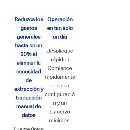
Reduzca los
Operación
gastos
en tan solo
generales
un día
hasta en un
Despliegue
90% al
rápido |
eliminar la
Comience
necesidad
rápidamente
de
con una
extracción y
configuració
traducción
n y un
manual de
esfuerzo
datos
mínimos.
Fuente única