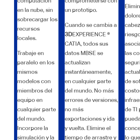
computación
comprometerse con
Elimin
en la nube, sin
un prototipo.
dolor
sobrecargar los
Cuando se cambia a
cabez
recursos
3D
EXPERIENCE ®
riesg
locales.
CATIA, todos sus
asoci
Trabaje en
datos MBSE se
las c
paralelo en los
actualizan
seguri
mismos
instantáneamente,
actua
modelos con
en cualquier parte
de sof
miembros del
del mundo. No más
costo
equipo en
errores de versiones,
infrae
cualquier parte
no más
de TI
del mundo.
exportaciones y ida
pued
Incorpore la
y vuelta. Elimine el
conce
simulación y la
tiempo de arrastre y
lo que