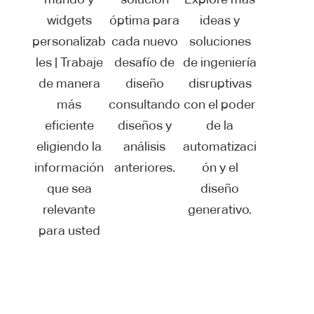
widgets
óptima para
ideas y
personalizab
cada nuevo
soluciones
les | Trabaje
desafío de
de ingeniería
de manera
diseño
disruptivas
más
consultando
con el poder
eficiente
diseños y
de la
eligiendo la
análisis
automatizaci
información
anteriores.
ón y el
que sea
diseño
relevante
generativo.
para usted