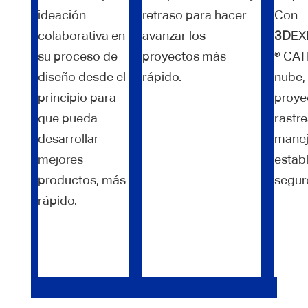
ideación
retraso para hacer
Con
colaborativa en
avanzar los
3D
EX
su proceso de
proyectos más
® CATI
diseño desde el
rápido.
nube,
principio para
proye
que pueda
rastr
desarrollar
manej
mejores
estab
productos, más
segur
rápido.