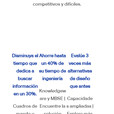
competitivos y difíciles.
Disminuya el
Ahorre hasta
Evalúe 3
tiempo que
un 40% de
veces más
dedica a
su tiempo de
alternativas
buscar
ingeniería
de diseño
información
que antes
Knowledgew
en un 30%.
are y MBSE |
Capacidade
Cuadros de
Encuentre la
s ampliadas |
mando y
solución
Explore más