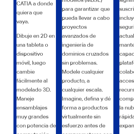
CATIA a donde
para garantizar que
suscr
quiera que
pueda llevar a cabo
incluy
vaya.
proyectos
segur
Dibuje en 2D en
avanzados de
actual
una tableta o
ingeniería de
mante
dispositivo
dominios cruzados
capac
móvil, luego
sin problemas.
plata
cambie
Modele cualquier
colab
fácilmente al
producto, a
acces
modelado 3D.
cualquier escala.
recur
Maneje
Imagine, defina y dé
compu
ensamblajes
forma a productos
la nu
muy grandes
virtualmente sin
rápid
con potencia de
esfuerzo antes de
expan