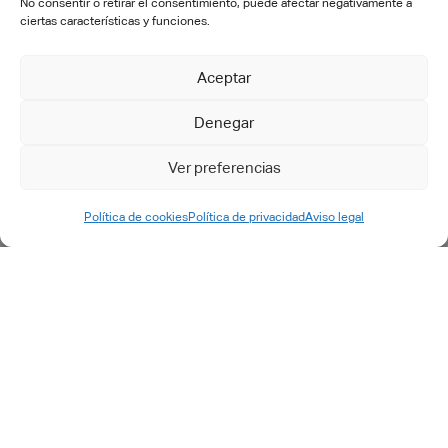
No consentir o retirar el consentimiento, puede afectar negativamente a
Transformación digital
ciertas características y funciones.
Implementación PLM
Aceptar
Ingeniería IT
Formación
Denegar
Desarrollos específicos
Postventa
Ver preferencias
Outsourcing
Soporte y mantenimiento
Política de cookies
Política de privacidad
Aviso legal
Petición de Soporte - ES