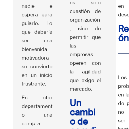
es solo
nadie le
en
cuestión de
espera para
deso
organización
guiarlo. Lo
Re
, sino de
que debería
ón
permitir que
ser una
las
bienvenida
empresas
motivadora
operen con
se convierte
la agilidad
en un inicio
Los
que exige el
frustrante.
pro
mercado.
en l
En otro
Un
de 
departament
cambi
no 
o, una
o de
ser 
compra