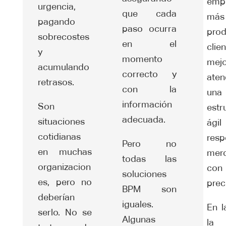
emp
urgencia,
que cada
más
pagando
paso ocurra
prod
sobrecostes
en el
clie
y
momento
mej
acumulando
correcto y
ate
retrasos.
con la
una
información
Son
estr
adecuada.
situaciones
ág
cotidianas
res
Pero no
en muchas
mer
todas las
organizacion
con
soluciones
es, pero no
prec
BPM son
deberían
iguales.
En l
serlo. No se
Algunas
la