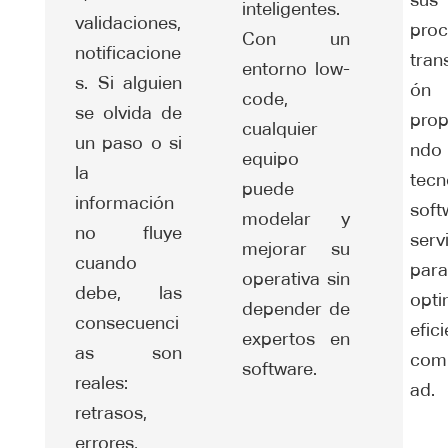
inteligentes.
validaciones,
pro
Con un
notificacione
tran
entorno low-
s. Si alguien
ón 
code,
se olvida de
prop
cualquier
un paso o si
ndo
equipo
la
tecn
puede
información
sof
modelar y
no fluye
serv
mejorar su
cuando
para
operativa sin
debe, las
opti
depender de
consecuenci
efic
expertos en
as son
comp
software.
reales:
ad.
retrasos,
errores,