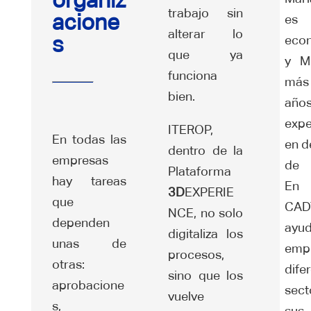
organiz
trabajo sin
acione
es
alterar lo
s
eco
que ya
y M
funciona
más
bien.
año
expe
ITEROP,
En todas las
en d
dentro de la
empresas
de 
Plataforma
hay tareas
En
3D
EXPERIE
que
CAD
NCE, no solo
dependen
ay
digitaliza los
unas de
emp
procesos,
otras:
dife
sino que los
aprobacione
sect
vuelve
s,
sus