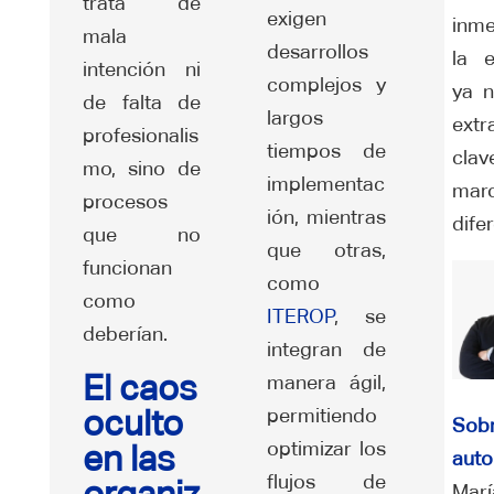
trata de
exigen
inme
mala
desarrollos
la e
intención ni
complejos y
ya 
de falta de
largos
extr
profesionalis
tiempos de
cla
mo, sino de
implementac
mar
procesos
ión, mientras
dife
que no
que otras,
funcionan
como
como
ITEROP
, se
deberían.
integran de
El caos
manera ágil,
oculto
permitiendo
So
optimizar los
en las
auto
flujos de
Mar