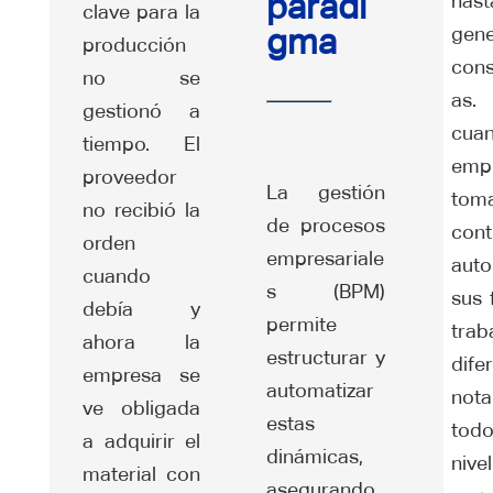
paradi
has
clave para la
gma
gen
producción
cons
no se
as
gestionó a
cua
tiempo. El
emp
proveedor
La gestión
to
no recibió la
de procesos
con
orden
empresariale
auto
cuando
s (BPM)
sus 
debía y
permite
tra
ahora la
estructurar y
dife
empresa se
automatizar
no
ve obligada
estas
tod
a adquirir el
dinámicas,
nivel
material con
asegurando