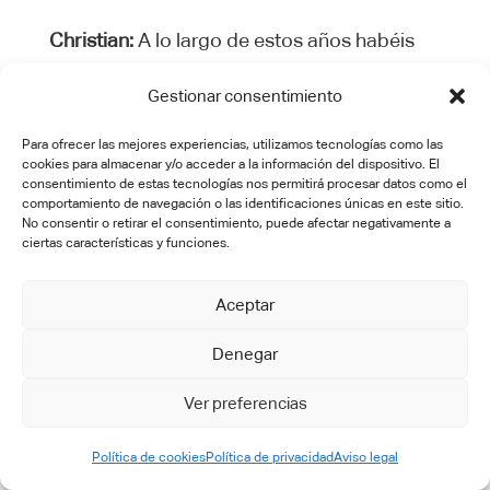
Christian:
A lo largo de estos años habéis
trabajado con CATIA y 3DEXPERIENCE de
Gestionar consentimiento
la mano de CT CADTECH. ¿Qué os ha
aportado esta formación y cómo valoráis el
Para ofrecer las mejores experiencias, utilizamos tecnologías como las
cookies para almacenar y/o acceder a la información del dispositivo. El
acompañamiento recibido durante todo el
consentimiento de estas tecnologías nos permitirá procesar datos como el
proceso?
comportamiento de navegación o las identificaciones únicas en este sitio.
No consentir o retirar el consentimiento, puede afectar negativamente a
ciertas características y funciones.
Ander
:
Aceptar
Al tratarse de un equipo formado por
estudiantes de diferentes carreras, siempre
Denegar
nos ha resultado complicado encontrar
Ver preferencias
fechas en las que todos pudiéramos asistir
a las formaciones. Aun así, quienes
Política de cookies
Política de privacidad
Aviso legal
participaron pudieron comprender