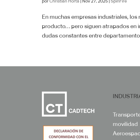
por
Christian Horta
|
Nov 27, 2025
|
SpinFire
En muchas empresas industriales, los
producto… pero siguen atrapados en ing
dudas constantes entre departamentos,
INDUSTRI
Transporte
movilidad
Aeroespaci