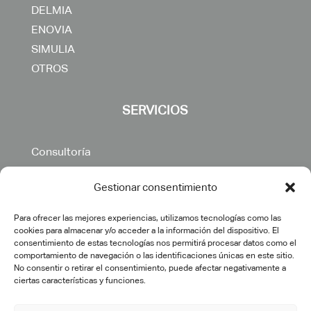
DELMIA
ENOVIA
SIMULIA
OTROS
SERVICIOS
Consultoría
Transformación digital
Gestionar consentimiento
Implementación PLM
Ingeniería IT
Para ofrecer las mejores experiencias, utilizamos tecnologías como las
Formación
cookies para almacenar y/o acceder a la información del dispositivo. El
consentimiento de estas tecnologías nos permitirá procesar datos como el
Desarrollos específicos
comportamiento de navegación o las identificaciones únicas en este sitio.
Postventa
No consentir o retirar el consentimiento, puede afectar negativamente a
ciertas características y funciones.
Outsourcing
Soporte y mantenimiento