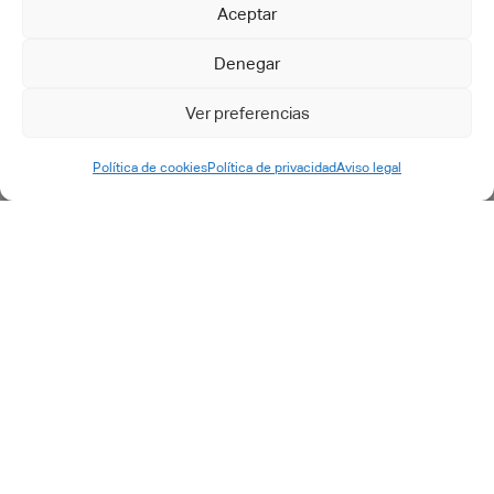
Aceptar
Petición de Soporte - ES
Denegar
Ver preferencias
Política de cookies
Política de privacidad
Aviso legal
©2025 cadtech.es. Todos los derechos reservados.
Aviso
Legal
|
Política de privacidad
|
Política de calidad
|
Política de
cookies