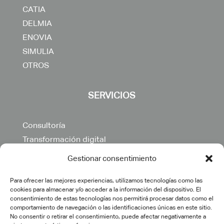
CATIA
DELMIA
ENOVIA
SIMULIA
OTROS
SERVICIOS
Consultoría
Transformación digital
Implementación PLM
Gestionar consentimiento
Ingeniería IT
Formación
Para ofrecer las mejores experiencias, utilizamos tecnologías como las
cookies para almacenar y/o acceder a la información del dispositivo. El
Desarrollos específicos
consentimiento de estas tecnologías nos permitirá procesar datos como el
comportamiento de navegación o las identificaciones únicas en este sitio.
Postventa
No consentir o retirar el consentimiento, puede afectar negativamente a
Outsourcing