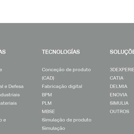
AS
TECNOLOGÍAS
SOLUÇÕ
e
Conceção de produto
3DEXPERI
(CAD)
CATIA
al e Defesa
Fabricação digital
DELMIA
dustriais
BPM
ENOVIA
ateriais
PLM
SIMULIA
MBSE
OUTROS
o e
Simulação de produto
Simulação