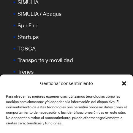
SIMULIA
SIMULIA / Abaqus
SpinFire
Startups
TOSCA
Transporte y movilidad
Trenes
VERICUT
Gestionar consentimiento
Para ofrecer las mejores experiencias, utilizamos tecnologías como las
cookies para almacenar y/o acceder a la información del dispositivo. El
consentimiento de estas tecnologías nos permitirá procesar datos como el
comportamiento de navegación o las identificaciones únicas en este sitio.
No consentir o retirar el consentimiento, puede afectar negativamente a
ciertas características y funciones.