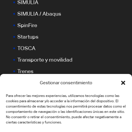
SIMULIA
SIMULIA / Abaqus
SpinFire
Startups
TOSCA
Transporte y movilidad
Trenes
VERICUT
Gestionar consentimiento
Para ofrecer las mejores experiencias, utilizamos tecnologías como las
cookies para almacenar y/o acceder a la información del dispositivo. El
consentimiento de estas tecnologías nos permitirá procesar datos como el
comportamiento de navegación o las identificaciones únicas en este sitio.
No consentir o retirar el consentimiento, puede afectar negativamente a
ciertas características y funciones.